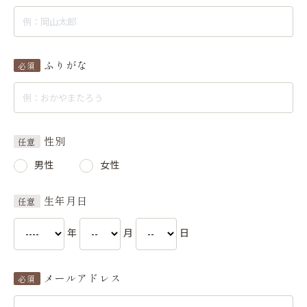
ふりがな
必須
性別
任意
男性
女性
生年月日
任意
年
月
日
メールアドレス
必須