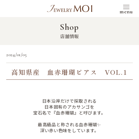
menu
Shop
店舗情報
2024/01/05
高知県産 血赤珊瑚ピアス VOL.1
日本沿岸だけで採取される
日本固有のアカサンゴを
宝石名で『血赤珊瑚』と呼びます。
最高級品と称される血赤珊瑚✨
深い赤い色味をしています。